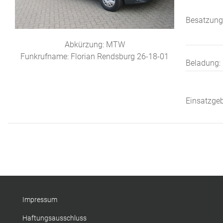
Besatzung
Abkürzung: MTW
Funkrufname: Florian Rendsburg 26-18-01
Beladung:
Einsatzgeb
Impressum
Haftungsausschluss