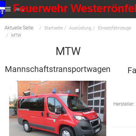
Menu
Aktuelle Seite:
Startseite
Ausrüstung
Einsatzfahrzeuge
MTW
MTW
Mannschaftstransportwagen
Fa
Hersteller: